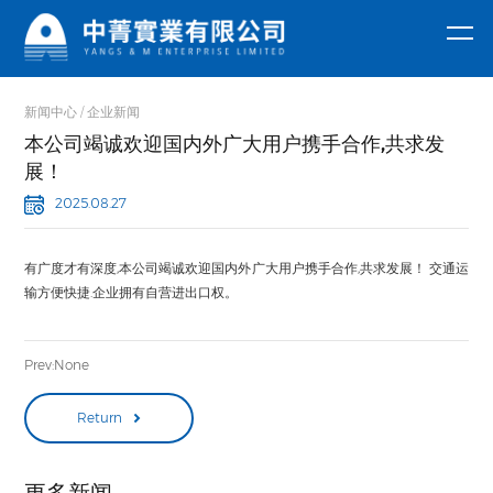
关于
资讯
我们
中心
公司简介
企业新闻
新闻中心
企业新闻
2-氯烟腈
无水偏硅酸钠
公司主营产品过
/
资质荣誉
行业资讯
碳酸钠、氟化
本公司竭诚欢迎国内外广大用户携手合作,共求发
钠、DMPA、特
2-氯烟酸
五水偏硅酸钠
第一时间了解中
产品
展！
殊洗涤等多种化
菁实业有限公司
工产品，凭借过
L-乙酰氧基丙
葡萄糖酸钠
最新资讯！
2025.08.27
硬的产品品质和
中心
竞争力的价格优
酰氯
过硼酸钠
萘磺酸钠（萘
势。
有广度才有深度,本公司竭诚欢迎国内外广大用户携手合作,共求发展！ 交通运
乙酰氧基乙酰
系高效减水
Ac发泡剂
公司主营产品过
输方便快捷.企业拥有自营进出口权。
碳酸钠、氟化
氯
过碳酸钠
剂）
二羟甲基丙酸
钠、DMPA、特
殊洗涤等多种化
氟化钠
DMPA
工产品，已出口
Prev:None
东南亚，日韩，
欧美和中东20多
个国家。
Return