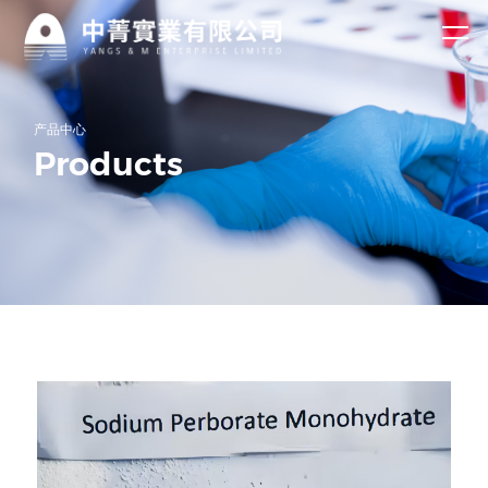
关于
资讯
我们
中心
公司简介
企业新闻
2-氯烟腈
无水偏硅酸钠
公司主营产品过
资质荣誉
行业资讯
产品中心
碳酸钠、氟化
钠、DMPA、特
2-氯烟酸
五水偏硅酸钠
Products
第一时间了解中
产品
殊洗涤等多种化
菁实业有限公司
工产品，凭借过
L-乙酰氧基丙
葡萄糖酸钠
最新资讯！
硬的产品品质和
中心
竞争力的价格优
酰氯
过硼酸钠
萘磺酸钠（萘
势。
乙酰氧基乙酰
系高效减水
Ac发泡剂
公司主营产品过
碳酸钠、氟化
氯
过碳酸钠
剂）
二羟甲基丙酸
钠、DMPA、特
殊洗涤等多种化
氟化钠
DMPA
工产品，已出口
东南亚，日韩，
欧美和中东20多
个国家。