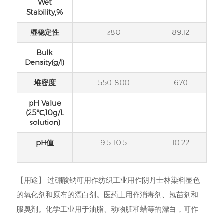
Wet
Stability,%
湿稳定性
≥80
89.12
Bulk
Density(g/l)
堆密度
550-800
670
pH Value
(25℃,10g/L
solution)
pH值
9.5-10.5
10.22
【用途】 过硼酸钠可用作纺织工业用作阴丹士林染料显色
的氧化剂和原布的漂白剂。医药上用作消毒剂、氖苗剂和
服奥剂。化学工业用于油脂、动物脏和蜡等的漂白，可作