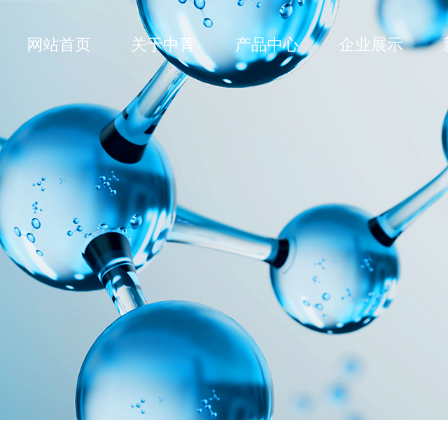
网站首页
关于中菁
产品中心
企业展示
公司简介
企业新闻
2-氯烟腈
无水偏硅酸钠
资质荣誉
行业资讯
2-氯烟酸
五水偏硅酸钠
L-乙酰氧基丙酰氯
葡萄糖酸钠
过硼酸钠
萘磺酸钠（萘系
乙酰氧基乙酰氯
Ac发泡剂
过碳酸钠
二羟甲基丙酸DM
氟化钠