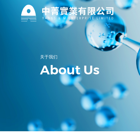
关于我们
资讯中心
关于我们
About Us
公司主营产品过碳酸钠、氟化钠、DMPA、
产品中心
特殊洗涤等多种化工产品，凭借过硬的产品
第一时间了解中菁实业有限公司最新资讯！
品质和竞争力的价格优势。
公司主营产品过碳酸钠、氟化钠、DMPA、
特殊洗涤等多种化工产品，已出口东南亚，
日韩，欧美和中东20多个国家。