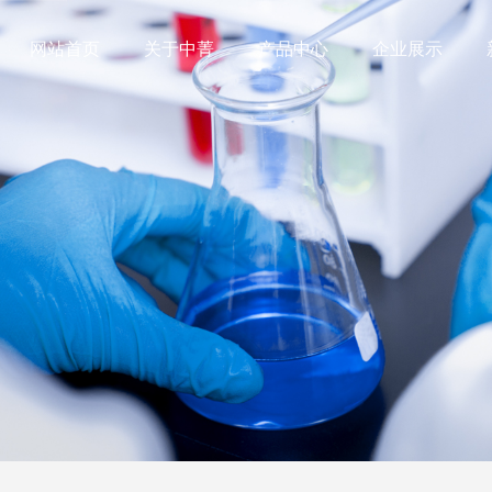
网站首页
关于中菁
产品中心
企业展示
公司简介
企业新闻
2-氯烟腈
无水偏硅酸钠
资质荣誉
行业资讯
2-氯烟酸
五水偏硅酸钠
L-乙酰氧基丙酰氯
葡萄糖酸钠
过硼酸钠
萘磺酸钠（萘系
乙酰氧基乙酰氯
Ac发泡剂
过碳酸钠
二羟甲基丙酸DM
氟化钠