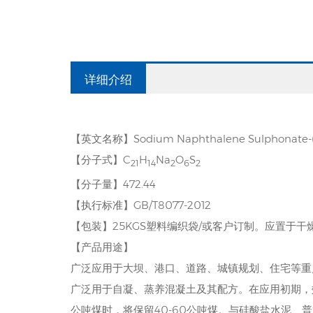
详细介绍
【英文名称】Sodium Naphthalene Sulphonate-(
【分子式】C
H
Na
O
S
21
14
2
6
2
【分子量】472.44
【执行标准】GB/T8077-2012
【包装】25KGS塑料编织袋/或客户订制。应置于
【产品用途】
广泛应用于大坝、港口、道路、城镇规划、住宅等重
广泛用于自凝、蒸养混凝土及其配方。在应用初期，
公吨煤时，将保留40-60公吨煤。与硅酸盐水泥