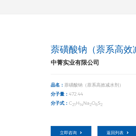
萘磺酸钠（萘系高效
中菁实业有限公司
品名：
萘磺酸钠（萘系高效减水剂）
分子量：
472.44
分子式：
C
H
Na
O
S
21
14
2
6
2
立即咨询
返回列表