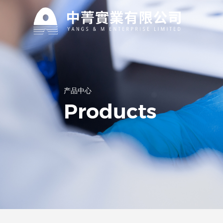
关于我们
资讯中心
产品中心
Products
公司主营产品过碳酸钠、氟化钠、DMPA、
产品中心
特殊洗涤等多种化工产品，凭借过硬的产品
第一时间了解中菁实业有限公司最新资讯！
品质和竞争力的价格优势。
公司主营产品过碳酸钠、氟化钠、DMPA、
特殊洗涤等多种化工产品，已出口东南亚，
日韩，欧美和中东20多个国家。