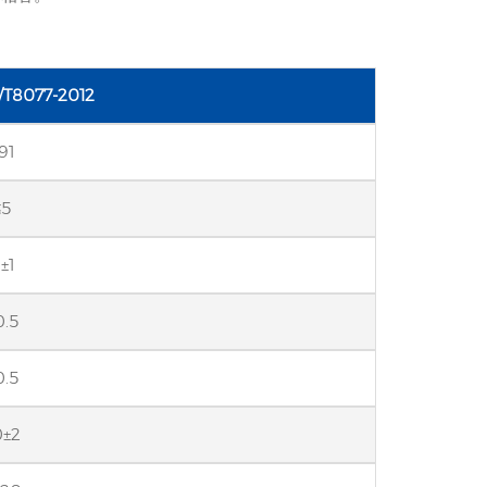
8077-2012
91
≤5
±1
0.5
0.5
0±2