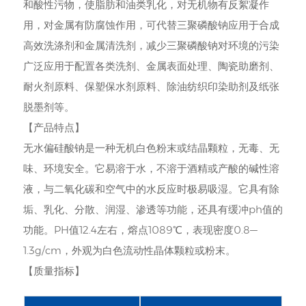
和酸性污物，使脂肪和油类乳化，对无机物有反絮凝作
用，对金属有防腐蚀作用，可代替三聚磷酸钠应用于合成
高效洗涤剂和金属清洗剂，减少三聚磷酸钠对环境的污染
广泛应用于配置各类洗剂、金属表面处理、陶瓷助磨剂、
耐火剂原料、保塑保水剂原料、除油纺织印染助剂及纸张
脱墨剂等。
【产品特点】
无水偏硅酸钠是一种无机白色粉末或结晶颗粒，无毒、无
味、环境安全。它易溶于水，不溶于酒精或产酸的碱性溶
液，与二氧化碳和空气中的水反应时极易吸湿。它具有除
垢、乳化、分散、润湿、渗透等功能，还具有缓冲ph值的
功能。PH值12.4左右，熔点1089℃，表现密度0.8—
1.3g/cm，外观为白色流动性晶体颗粒或粉末。
【质量指标】