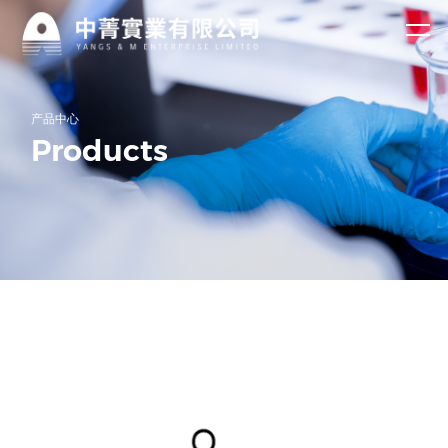
关于
资讯
我们
中心
公司简介
企业新闻
2-氯烟腈
无水偏硅酸钠
公司主营产品过
资质荣誉
行业资讯
产品中心
碳酸钠、氟化
钠、DMPA、特
2-氯烟酸
五水偏硅酸钠
Products
第一时间了解中
产品
殊洗涤等多种化
菁实业有限公司
工产品，凭借过
L-乙酰氧基丙
葡萄糖酸钠
最新资讯！
硬的产品品质和
中心
竞争力的价格优
酰氯
过硼酸钠
萘磺酸钠（萘
势。
乙酰氧基乙酰
系高效减水
Ac发泡剂
公司主营产品过
碳酸钠、氟化
氯
过碳酸钠
剂）
二羟甲基丙酸
钠、DMPA、特
殊洗涤等多种化
氟化钠
DMPA
工产品，已出口
东南亚，日韩，
欧美和中东20多
个国家。