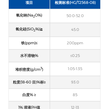
项目
检测标准(HG/T2568-08)
氧化钠(Na
O%)
50.0-52.0
2
氧化硅(SiO
%)≧
45.0
2
铁(ppm)≤
200ppm
水不溶物%
≤0.25
3
1.05-1.35
堆积密度(g/cm
)
粒度(18-60 目)%标≥
93.0
白度% ≥
85
1% 溶液PH值
12-13