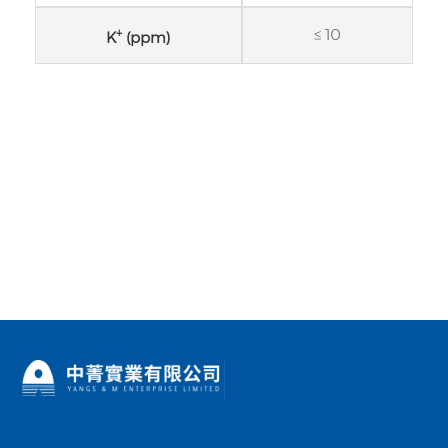
+
≤ 10
K
(ppm)