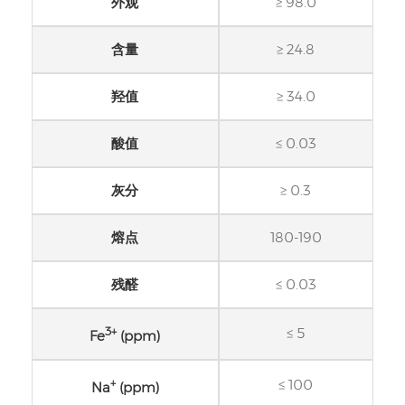
外观
≥ 98.0
含量
≥ 24.8
羟值
≥ 34.0
酸值
≤ 0.03
灰分
≥ 0.3
熔点
180-190
残醛
≤ 0.03
3+
≤ 5
Fe
(ppm)
+
≤ 100
Na
(ppm)